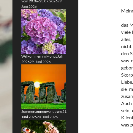
vom 29.06-23.07.2026
29.
Juni 2026
Meine
das M
viele
alles
nicht
den S
Willkommen im Monat Juli
was d
2026
29. Juni 2026
gebor
Skorp
Liebe
sie m
zusam
Auch 
sein,
Sommersonnenwende am 21.
Juni 2026
20. Juni 2026
Klien
was z