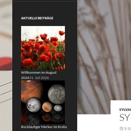
AKTUELLE BEITRÄGE
Willkommen im August
2026
31. Juli 2026
SYLVA
SY
Rückläufiger Merkur im Krebs
5. 