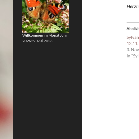
Herzl
Ähnlich
Willkommen im Monat Juni
Sylvan
2026
29. Mai 2026
12.11
3. No
In "Sy