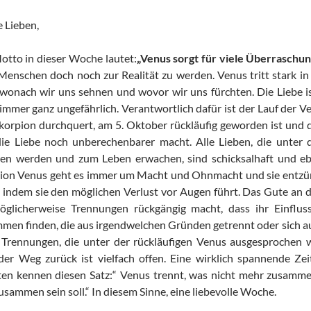
 Lieben,
otto in dieser Woche lautet:
„Venus sorgt für viele Überraschun
 Menschen doch noch zur Realität zu werden. Venus tritt stark i
, wonach wir uns sehnen und wovor wir uns fürchten. Die Liebe is
 immer ganz ungefährlich. Verantwortlich dafür ist der Lauf der V
korpion durchquert, am 5. Oktober rückläufig geworden ist und 
ie Liebe noch unberechenbarer macht. Alle Lieben, die unter d
en werden und zum Leben erwachen, sind schicksalhaft und ebe
ion Venus geht es immer um Macht und Ohnmacht und sie entzün
, indem sie den möglichen Verlust vor Augen führt. Das Gute an di
öglicherweise Trennungen rückgängig macht, dass ihr Einflu
men finden, die aus irgendwelchen Gründen getrennt oder sich a
Trennungen, die unter der rückläufigen Venus ausgesprochen 
 der Weg zurück ist vielfach offen. Eine wirklich spannende Zei
ten kennen diesen Satz:“ Venus trennt, was nicht mehr zusamm
usammen sein soll.“ In diesem Sinne, eine liebevolle Woche.