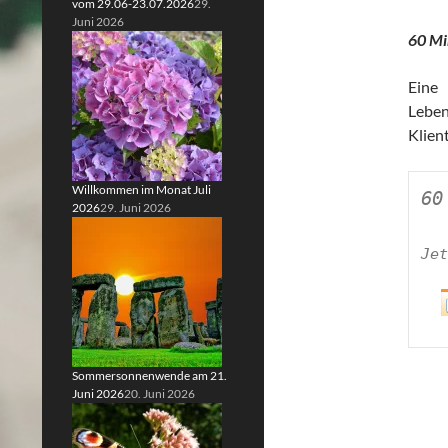
vom 29.06-23.07.2026
29.
Juni 2026
60 Mi
Eine 
Leben
Klien
Willkommen im Monat Juli
60
2026
29. Juni 2026
Sommersonnenwende am 21.
Juni 2026
20. Juni 2026