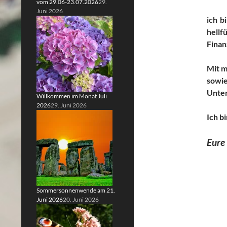
vom 29.06-23.07.2026
29.
Juni 2026
ich b
hellf
Finan
Mit m
sowie
Unter
Willkommen im Monat Juli
2026
29. Juni 2026
Ich b
Eure
Sommersonnenwende am 21.
Juni 2026
20. Juni 2026