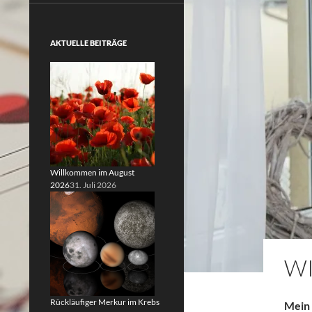
AKTUELLE BEITRÄGE
Willkommen im August
2026
31. Juli 2026
W
Rückläufiger Merkur im Krebs
Mein 