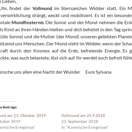
ine Lieben, am Montag, den 28
Uhr, findet der
Vollmond
im Sternzeichen Widder statt. Ein 
tverwirklichung drängt, weckt und mobilisiert. Es ist ein beson
totale
Mondfinsternis
Die Sonne und der Mond nehmen die Erde i
als Kind an ihren Händen hielten und dich behütet in den Tag spr
 (die Sonne) und die Mutter (der Mond) unseren geliebten Planet
ützend uns Menschen. Der Mond steht im Widder, wenn der Schatt
Kraft durch den Kosmos auf die Erde, befreiende Energie. Es
kte, was euch belastete, löst sich auf. Ihr werdet euch befreit fühl
ünsche uns allen eine Nacht der Wunder Eure Sylvana
e Beiträge
ond am 13. Oktober 2019
Vollmond am 25.9.2018
ktober 2019
23. September 2018
smische Ereignisse"
In "Kosmische Ereignisse"