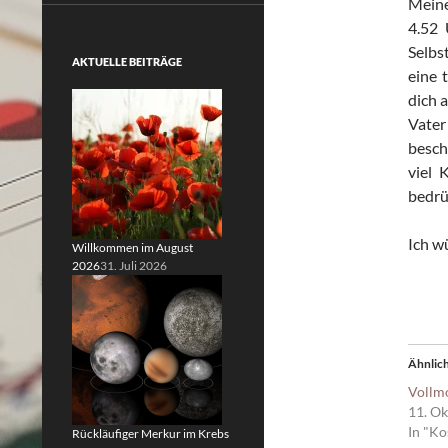
Me
4.52 
Selbs
AKTUELLE BEITRÄGE
eine 
dich 
Vater
besch
viel 
bedrüc
Ich w
Willkommen im August
2026
31. Juli 2026
Ähnlich
Vollm
11. O
In "Ko
Rückläufiger Merkur im Krebs