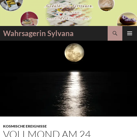
Zum
Inhalt
springen
Suchen
Wahrsagerin Sylvana
PRIMÄR
MENÜ
KOSMISCHE EREIGNISSE
VOLLMOND AM 24.