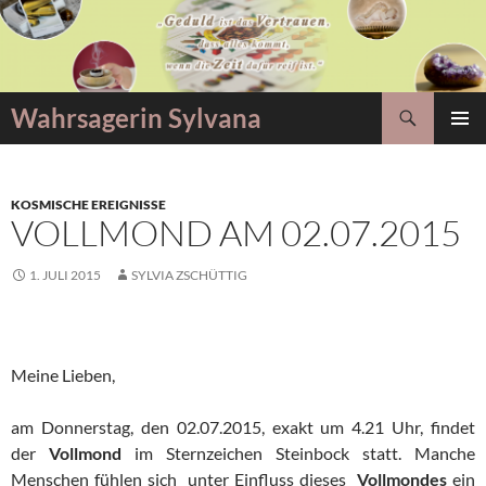
Zum
Inhalt
springen
Suchen
Wahrsagerin Sylvana
PRIMÄR
MENÜ
KOSMISCHE EREIGNISSE
VOLLMOND AM 02.07.2015
1. JULI 2015
SYLVIA ZSCHÜTTIG
Meine Lieben,
am Donnerstag, den 02.07.2015, exakt um 4.21 Uhr, findet
der
Vollmond
im Sternzeichen Steinbock statt. Manche
Menschen fühlen sich unter Einfluss dieses
Vollmondes
ein