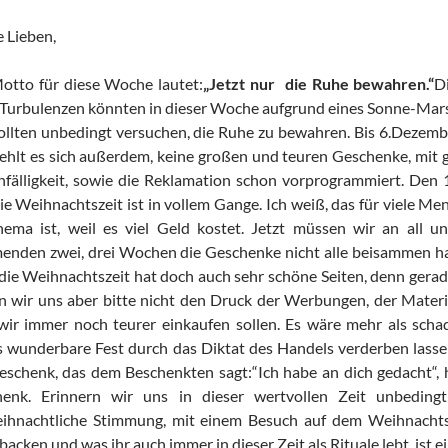
 Lieben,
otto für diese Woche lautet:
„Jetzt nur die Ruhe bewahren.“
D
 Turbulenzen könnten in dieser Woche aufgrund eines Sonne-Mars
ollten unbedingt versuchen, die Ruhe zu bewahren. Bis 6.Dezembe
ehlt es sich außerdem, keine großen und teuren Geschenke, mit gan
nfälligkeit, sowie die Reklamation schon vorprogrammiert. Den 
ie Weihnachtszeit ist in vollem Gange. Ich weiß, das für viele Me
hema ist, weil es viel Geld kostet. Jetzt müssen wir an all 
nden zwei, drei Wochen die Geschenke nicht alle beisammen hat, 
die Weihnachtszeit hat doch auch sehr schöne Seiten, denn gerad
n wir uns aber bitte nicht den Druck der Werbungen, der Materi
wir immer noch teurer einkaufen sollen. Es wäre mehr als scha
s wunderbare Fest durch das Diktat des Handels verderben lasse
eschenk, das dem Beschenkten sagt:“Ich habe an dich gedacht“, h
henk. Erinnern wir uns in dieser wertvollen Zeit unbedin
ihnachtliche Stimmung, mit einem Besuch auf dem Weihnachts
backen und was ihr auch immer in dieser Zeit als Rituale lebt, ist 