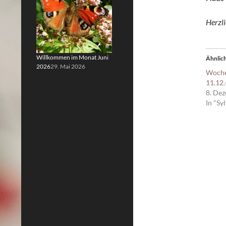
Herzl
Willkommen im Monat Juni
Ähnlich
2026
29. Mai 2026
Woche
11.12.
8. De
In "Sy