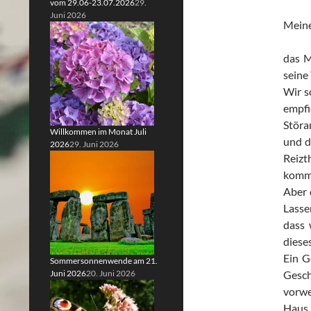
vom 29.06-23.07.2026
29.
Juni 2026
Meine
das M
seine
Wir s
empfi
Störa
Willkommen im Monat Juli
und d
2026
29. Juni 2026
Reizt
komme
Aber 
Lasse
dass 
diese
Ein G
Sommersonnenwende am 21.
Juni 2026
20. Juni 2026
Gesc
vorwe
Haus 