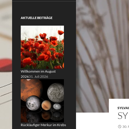
AKTUELLE BEITRÄGE
Willkommen im August
2026
31. Juli 2026
SYLVA
SY
Rückläufiger Merkur im Krebs
30.