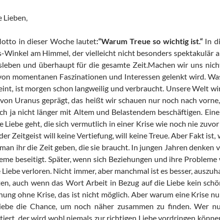
 Lieben,
otto in dieser Woche lautet
:“Warum Treue so wichtig ist.“
In d
-Winkel am Himmel, der vielleicht nicht besonders spektakulär an
sleben und überhaupt für die gesamte Zeit.Machen wir uns nichts
 von momentanen Faszinationen und Interessen gelenkt wird. Wa
eint, ist morgen schon langweilig und verbraucht. Unsere Welt 
von Uranus geprägt, das heißt wir schauen nur noch nach vorn
sich ja nicht länger mit Altem und Belastendem beschäftigen. Eine
e Liebe geht, die sich vermutlich in einer Krise wie noch nie zuvor
er Zeitgeist will keine Vertiefung, will keine Treue. Aber Fakt ist
man ihr die Zeit geben, die sie braucht. In jungen Jahren denken v
eme beseitigt. Später, wenn sich Beziehungen und ihre Probleme
e Liebe verloren. Nicht immer, aber manchmal ist es besser, auszu
ten, auch wenn das Wort Arbeit in Bezug auf die Liebe kein schön
hung ohne Krise, das ist nicht möglich. Aber warum eine Krise nur
iebe die Chance, um noch näher zusammen zu finden. Wer nur
tiert, der wird wohl niemals zur richtigen Liebe vordringen können