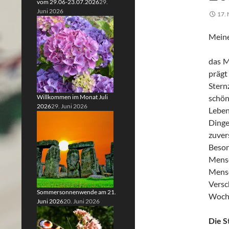
vom 29.06-23.07.2026
29.
Juni 2026
17.
Meine
das M
prägt
Stern
Willkommen im Monat Juli
schö
2026
29. Juni 2026
Leben
Dinge
zuver
Beson
Mensc
Mensc
Versc
Sommersonnenwende am 21.
Woche
Juni 2026
20. Juni 2026
Die S