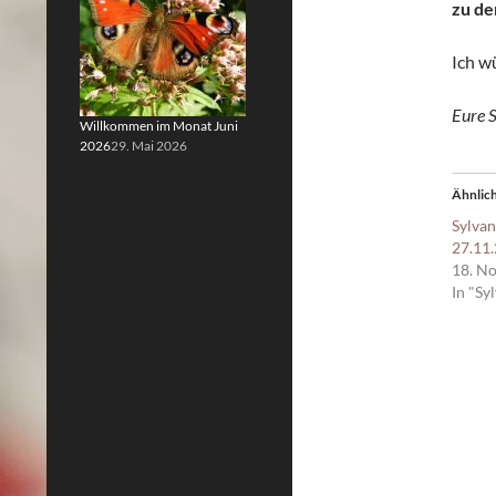
zu de
Ich w
Eure 
Willkommen im Monat Juni
2026
29. Mai 2026
Ähnlich
Sylva
27.11
18. N
In "Sy