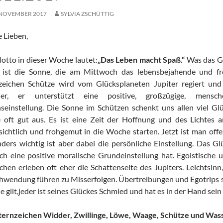
 NOVEMBER 2017
SYLVIA ZSCHÜTTIG
 Lieben,
otto in dieser Woche lautet:
„Das Leben macht Spaß.“
Was das G
 ist die Sonne, die am Mittwoch das lebensbejahende und frö
zeichen Schütze wird vom Glücksplaneten Jupiter regiert un
ner, er unterstützt eine positive, großzügige, mensch
seinstellung. Die Sonne im Schützen schenkt uns allen viel Glü
 oft gut aus. Es ist eine Zeit der Hoffnung und des Lichtes
sichtlich und frohgemut in die Woche starten. Jetzt ist man off
ders wichtig ist aber dabei die persönliche Einstellung. Das G
h eine positive moralische Grundeinstellung hat. Egoistische u
hen erleben oft eher die Schattenseite des Jupiters. Leichtsin
hwendung führen zu Misserfolgen. Übertreibungen und Egotrips sin
 gilt,jeder ist seines Glückes Schmied und hat es in der Hand sein
ternzeichen Widder, Zwillinge, Löwe, Waage, Schütze und Was