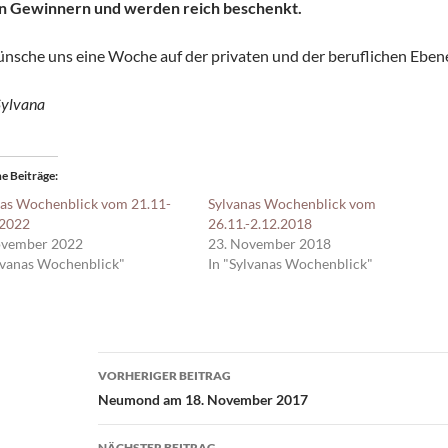
n Gewinnern und werden reich beschenkt.
ünsche uns eine Woche auf der privaten und der beruflichen Ebene, 
Sylvana
e Beiträge
nas Wochenblick vom 21.11-
Sylvanas Wochenblick vom
.2022
26.11.-2.12.2018
ovember 2022
23. November 2018
lvanas Wochenblick"
In "Sylvanas Wochenblick"
Beitragsnavigation
VORHERIGER BEITRAG
Neumond am 18. November 2017
NÄCHSTER BEITRAG