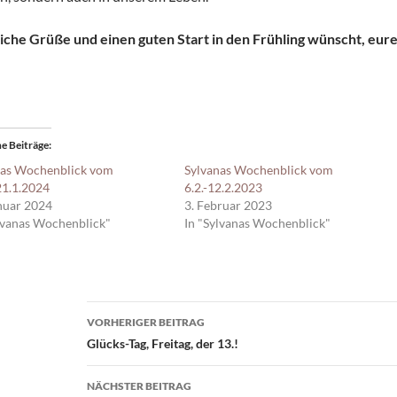
iche Grüße und einen guten Start in den Frühling wünscht, eur
e Beiträge
nas Wochenblick vom
Sylvanas Wochenblick vom
21.1.2024
6.2.-12.2.2023
nuar 2024
3. Februar 2023
lvanas Wochenblick"
In "Sylvanas Wochenblick"
Beitragsnavigation
VORHERIGER BEITRAG
Glücks-Tag, Freitag, der 13.!
NÄCHSTER BEITRAG