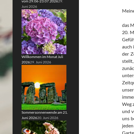
vom 29.06-23.07.2026
29.
Juni 2026
Meine
das M
20. M
Gefüh
auch 
der Z
Willkommen im Monat Juli
stell
2026
29. Juni 2026
zunäc
unter
Zeitq
unser
immer
Weg z
und v
Sommersonnenwende am 21.
Juni 2026
20. Juni 2026
uns b
jeden
Garte