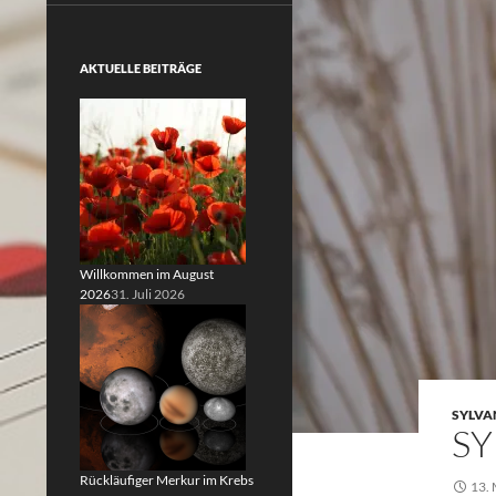
AKTUELLE BEITRÄGE
Willkommen im August
2026
31. Juli 2026
SYLVA
SY
Rückläufiger Merkur im Krebs
13.