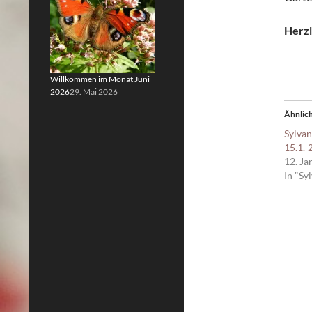
Herzl
Willkommen im Monat Juni
2026
29. Mai 2026
Ähnlich
Sylva
15.1.-
12. Ja
In "Sy