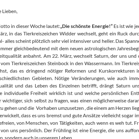
 Lieben,
otto in dieser Woche lautet:
„Die schönste Energie!“
Es ist wie j
ärz, in das Tierkreiszeichen Widder wechselt, geht ein Ruck durc
l- alles scheint plötzlich sehr viel intensiver und heller. Das Spa
immer gleichbedeutend mit dem neuen astrologischen Jahresbegin
eitqualität anbahnt. Am 22. März, wechselt Saturn, der uns und
t, vom Tierkreiszeichen Steinbock in den Wassermann. Im Tierkr
hst, das es dringend nötiger Reformen und Kurskorrekturen 
schiedlichsten Gebieten. Nötige Veränderungen, wie auch imme
ualität und das Leben des Einzelnen betrifft, drängt Saturn u
e individuelle Freiheit wirklich ist und welche persönlichen En
 wichtiger, sich selbst zu fragen, was einen möglicherweise dar
u gehen und die Vorhaben umzusetzen , die einem am Herzen lieg
erwickelt, dass es uns bremst und gute Ansätze vielleicht sogar
efreien, von Menschen, von Tätigkeiten, auch wenn es weh tut. Frü
 von uns persönlich. Der Frühling ist eine Energie, die uns auffo
n, sondern auch in unserem Leben.