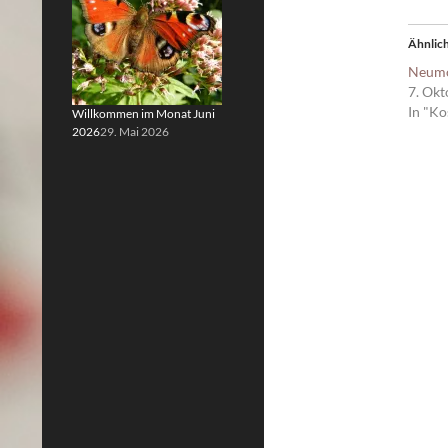
Ähnlich
Neumo
7. Ok
In "Ko
Willkommen im Monat Juni
2026
29. Mai 2026