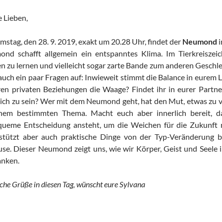
 Lieben,
mstag, den 28. 9. 2019, exakt um 20.28 Uhr, findet der
Neumond
i
nd schafft allgemein ein entspanntes Klima. Im Tierkreiszeic
n zu lernen und vielleicht sogar zarte Bande zum anderen Gesch
 auch ein paar Fragen auf: Inwieweit stimmt die Balance in eure
ren privaten Beziehungen die Waage? Findet ihr in eurer Partne
lich zu sein? Wer mit dem Neumond geht, hat den Mut, etwas zu v
nem bestimmten Thema. Macht euch aber innerlich bereit, 
ueme Entscheidung ansteht, um die Weichen für die Zukunft 
stützt aber auch praktische Dinge von der Typ-Veränderung b
se. Dieser Neumond zeigt uns, wie wir Körper, Geist und Seele 
anken.
he Grüße in diesen Tag, wünscht eure Sylvana