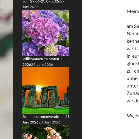
vom 29.06-23.07.2026
29.
Juni 2026
Meine
am Sa
Neumo
kenne
wirft
in eu
Willkommen im Monat Juli
glück
2026
29. Juni 2026
zu ei
unbeq
unter
Zuhau
wir d
Magisc
Sommersonnenwende am 21.
Juni 2026
20. Juni 2026