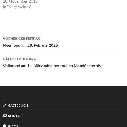
28. November 2018
In "Allgemeines"
Beitragsnavigation
VORHERIGER BEITRAG
Neumond am 28. Februar 2025
NÄCHSTER BEITRAG
Vollmond am 14. März mit einer totalen Mondfinsternis
GÄSTEBUCH
KONTAKT
INFOS