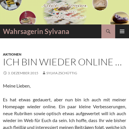
Zum
Inhalt
springen
Suchen
Wahrsagerin Sylvana
PRIMÄR
MENÜ
AKTIONEN
ICH BIN WIEDER ONLINE …
3. DEZEMBER 2015
SYLVIA ZSCHÜTTIG
Meine Lieben,
Es hat etwas gedauert, aber nun bin ich auch mit meiner
Homepage wieder online. Ein paar kleine Verbesserungen,
neue Rubriken sowie optisch etwas aufgewertet will ich auch
wieder im Web für Euch da sein. Ich hoffe, dass Ihr wie bisher
auch fleißig und interessiert meinen Beiträgen folgt, welche ich