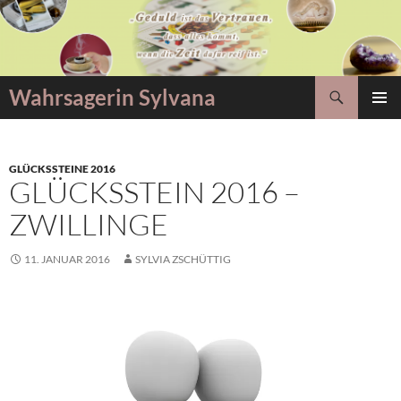
Zum
Inhalt
springen
Suchen
Wahrsagerin Sylvana
PRIMÄR
MENÜ
GLÜCKSSTEINE 2016
GLÜCKSSTEIN 2016 –
ZWILLINGE
11. JANUAR 2016
SYLVIA ZSCHÜTTIG