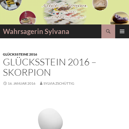
Zum
Inhalt
springen
Suchen
Wahrsagerin Sylvana
PRIMÄR
MENÜ
GLÜCKSSTEINE 2016
GLÜCKSSTEIN 2016 –
SKORPION
16. JANUAR 2016
SYLVIA ZSCHÜTTIG