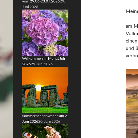
vom 29.06-23.07.2026
29.
Juni 2026
Meine
am Mi
Vollm
einen
und ü
verbr
Willkommen im Monat Juli
2026
29. Juni 2026
Sommersonnenwende am 21.
Juni 2026
20. Juni 2026