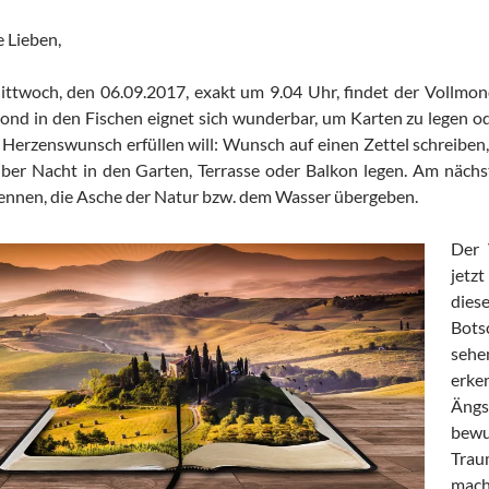
 Lieben,
ttwoch, den 06.09.2017, exakt um 9.04 Uhr, findet der Vollmond
ond in den Fischen eignet sich wunderbar, um Karten zu legen ode
 Herzenswunsch erfüllen will: Wunsch auf einen Zettel schreiben
ber Nacht in den Garten, Terrasse oder Balkon legen. Am näch
ennen, die Asche der Natur bzw. dem Wasser übergeben.
Der 
jetz
dies
Bots
sehe
erke
Ängs
bewu
Trau
mach