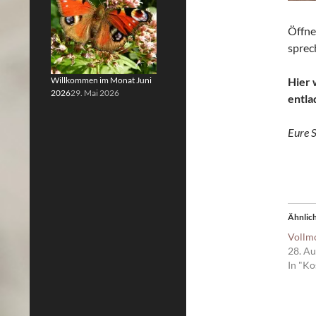
Öffne
sprec
Willkommen im Monat Juni
Hier 
2026
29. Mai 2026
entla
Eure 
Ähnlich
Vollm
28. A
In "Ko