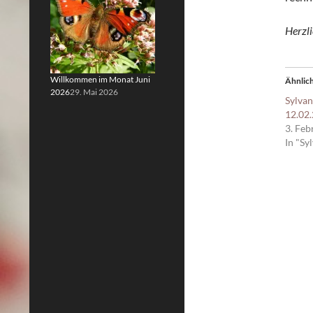
Herzli
Willkommen im Monat Juni
Ähnlich
2026
29. Mai 2026
Sylvan
12.02
3. Feb
In "Sy