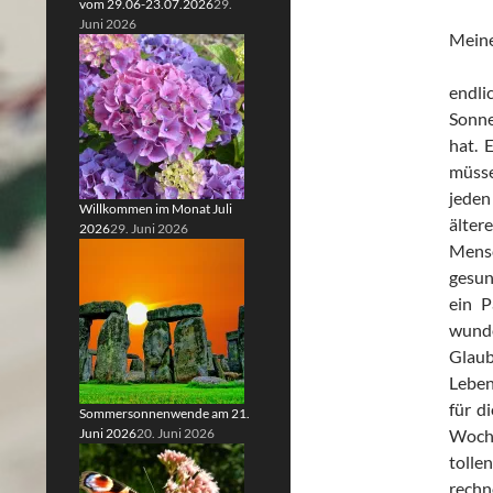
vom 29.06-23.07.2026
29.
Juni 2026
Meine
endli
Sonne
hat. 
müsse
jeden
Willkommen im Monat Juli
älter
2026
29. Juni 2026
Mensc
gesun
ein P
wunde
Glaub
Leben
für d
Sommersonnenwende am 21.
Juni 2026
20. Juni 2026
Woche
tolle
rechn