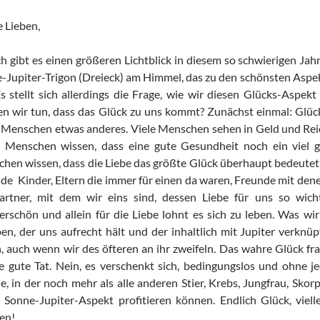
 Lieben,
ch gibt es einen größeren Lichtblick in diesem so schwierigen Ja
-Jupiter-Trigon (Dreieck) am Himmel, das zu den schönsten Aspekt
Es stellt sich allerdings die Frage, wie wir diesen Glücks-Aspe
n wir tun, dass das Glück zu uns kommt? Zunächst einmal: Glück
 Menschen etwas anderes. Viele Menschen sehen in Geld und Reic
e Menschen wissen, dass eine gute Gesundheit noch ein viel g
hen wissen, dass die Liebe das größte Glück überhaupt bedeutet. 
de Kinder, Eltern die immer für einen da waren, Freunde mit de
artner, mit dem wir eins sind, dessen Liebe für uns so wicht
rschön und allein für die Liebe lohnt es sich zu leben. Was wir
en, der uns aufrecht hält und der inhaltlich mit Jupiter verknüpft
, auch wenn wir des öfteren an ihr zweifeln. Das wahre Glück fr
ie gute Tat. Nein, es verschenkt sich, bedingungslos und ohne j
, in der noch mehr als alle anderen Stier, Krebs, Jungfrau, Sko
n Sonne-Jupiter-Aspekt profitieren können. Endlich Glück, viel
en!