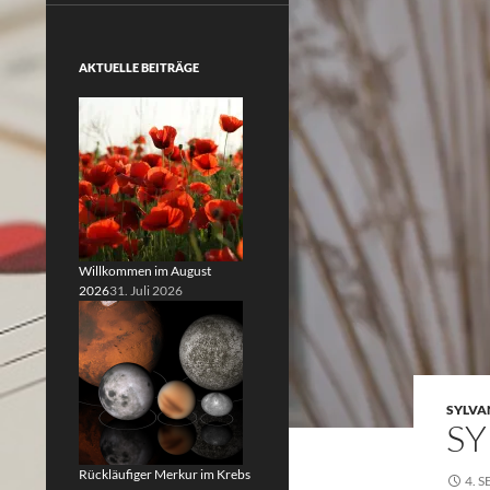
AKTUELLE BEITRÄGE
Willkommen im August
2026
31. Juli 2026
SYLVA
SY
Rückläufiger Merkur im Krebs
4. 