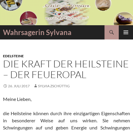
Zum
Inhalt
springen
Suchen
Wahrsagerin Sylvana
PRIMÄR
MENÜ
EDELSTEINE
DIE KRAFT DER HEILSTEINE
– DER FEUEROPAL
26. JULI 2017
SYLVIA ZSCHÜTTIG
Meine Lieben,
die Heilsteine können durch ihre einzigartigen Eigenschaften
in besonderer Weise auf uns wirken. Sie nehmen
Schwingungen auf und geben Energie und Schwingungen